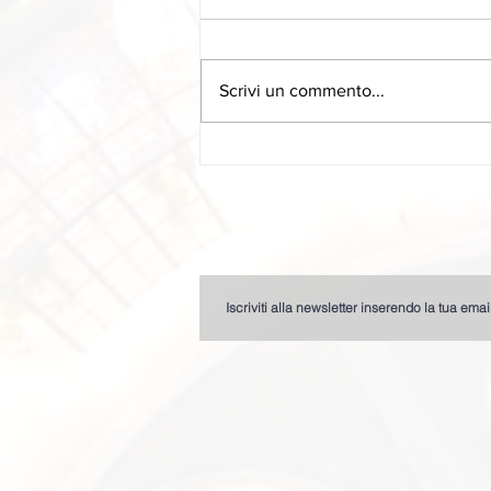
Eventi IKN 2026
Scrivi un commento...