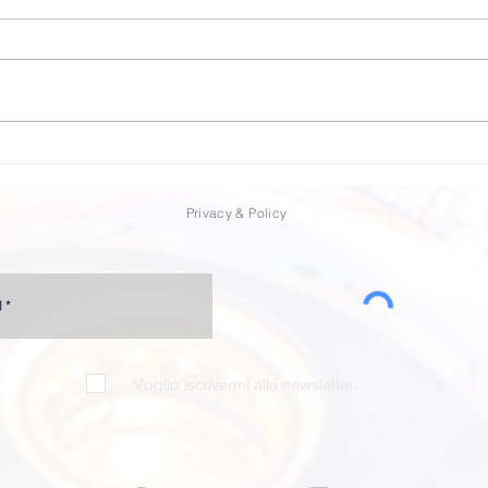
Even
Intelligenza artificiale o
stoltezza naturale?
Privacy & Policy
Voglio iscrivermi alla newsletter.