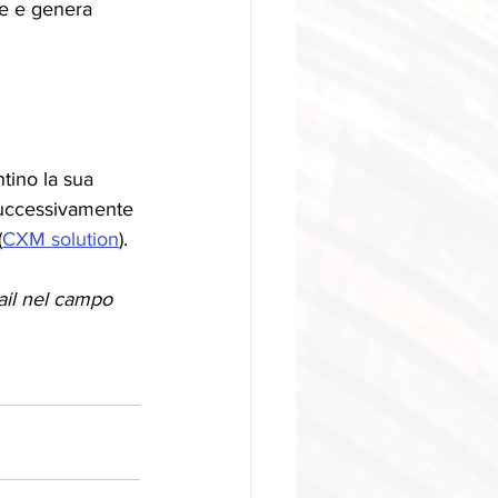
ire e genera
tino la sua 
successivamente 
(
CXM solution
).
ail nel campo 