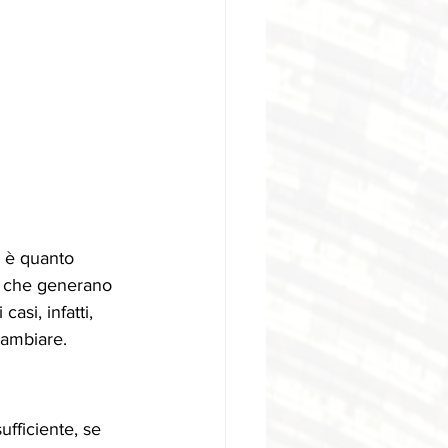
o è quanto 
e che generano 
asi, infatti, 
cambiare.
fficiente, se 