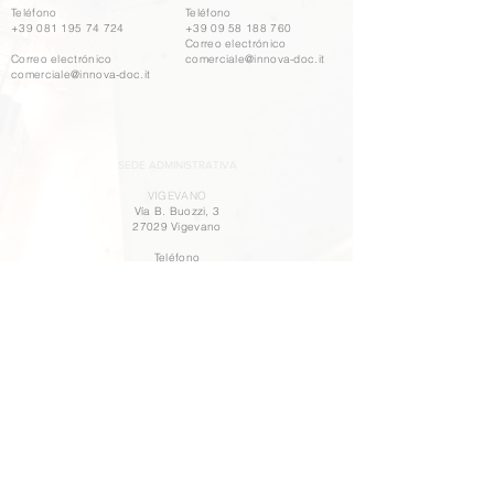
Teléfono
Teléfono
+39 081 195 74 724
+39 09 58 188 760
Correo electrónico
Correo electrónico
comerciale@innova-doc.it
comerciale@innova-doc.it
SEDE ADMINISTRATIVA
VIGEVANO
Vía B. Buozzi, 3
27029 Vigevano
Teléfono
+39 03 81 84 499
TRABAJA CON NOSOTROS
POLICY PARITÀ DI GENERE
NUESTRA POLÍTICA