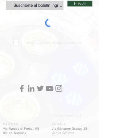
Enviar
Voglio iscrivermi alla newsletter.
SITIO LEGAL Y OPERATIVO
OFICINA OPERATIVA
NÁPOLES
CATANIA
Vía Reggia di Portici, 69
Vía Giovanni Grasso 3B
80146 Nápoles
95125 Catania