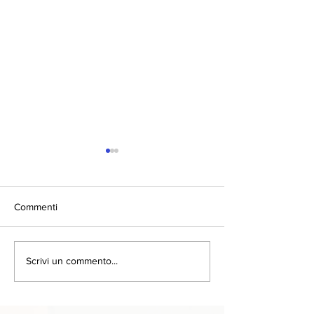
Commenti
Eventi 2024
Intelligenza artificiale o
Scrivi un commento...
stoltezza naturale?