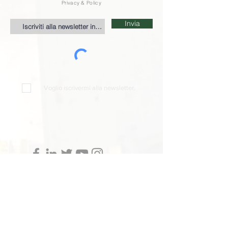
Privacy & Policy
Invia
Voglio iscrivermi alla newsletter.
SEDE LEGALE E OPERATIVA
SEDE OPERATIVA
NAPOLI
CATANIA
Via Reggia di Portici, 69
Via Giovanni Grasso 3B
80146 Napoli
95125 Catania